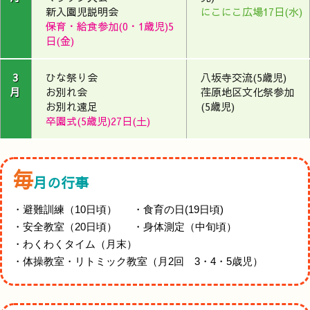
新入園児説明会
にこにこ広場17日(水)
保育・給食参加(0・1歳児)5
日(金)
3
ひな祭り会
八坂寺交流(5歳児)
月
お別れ会
荏原地区文化祭参加
お別れ遠足
(5歳児)
卒園式(5歳児)27日(土)
毎
月の行事
避難訓練（10日頃）
食育の日(19日頃)
安全教室（20日頃）
身体測定（中旬頃）
わくわくタイム（月末）
体操教室・リトミック教室（月2回 3・4・5歳児）