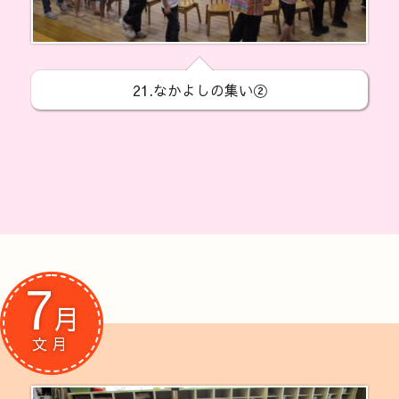
21.なかよしの集い②
7
月
文月