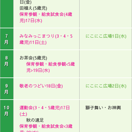
日(金)
田植え(5歳児)
保育参観・給食試食会(4歳
児)17日(水)
7
みなみっこまつり(3・4・5
にこにこ広場1日(水)
月
歳児)11日(土)
8
お茶会(5歳児)
月
保育参観・給食参観<5歳
児>19日(水)
9
敬老のつどい18日(金)
にこにこ広場2日(水)
月
10
運動会(3・4・5歳児)17日
獅子舞い・お神輿
月
(土)
秋の遠足
保育参観・給食試食会<3歳