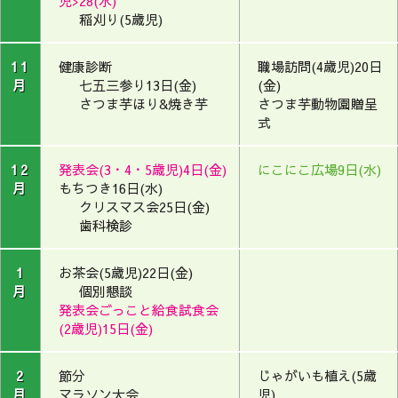
児>28(水)
稲刈り(5歳児)
11
健康診断
職場訪問(4歳児)20日
月
七五三参り13日(金)
(金)
さつま芋ほり&焼き芋
さつま芋動物園贈呈
式
12
発表会(3・4・5歳児)4日(金)
にこにこ広場9日(水)
月
もちつき16日(水)
クリスマス会25日(金)
歯科検診
1
お茶会(5歳児)22日(金)
月
個別懇談
発表会ごっこと給食試食会
(2歳児)15日(金)
2
節分
じゃがいも植え(5歳
月
マラソン大会
児)