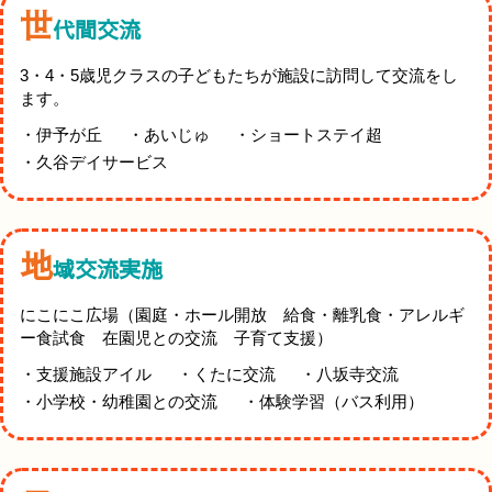
世
代間交流
3・4・5歳児クラスの子どもたちが施設に訪問して交流をし
ます。
伊予が丘
あいじゅ
ショートステイ超
久谷デイサービス
地
域交流実施
にこにこ広場（園庭・ホール開放 給食・離乳食・アレルギ
ー食試食 在園児との交流 子育て支援）
支援施設アイル
くたに交流
八坂寺交流
小学校・幼稚園との交流
体験学習（バス利用）