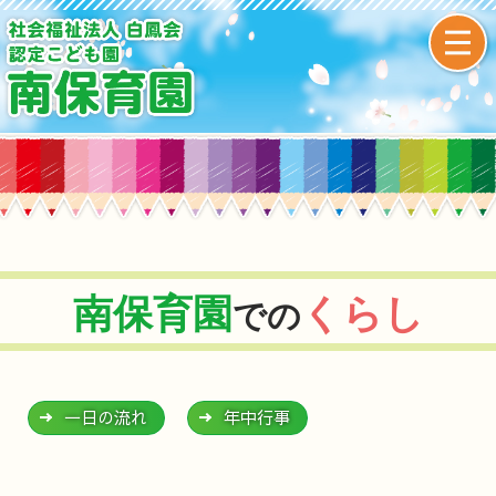
南保育園
くらし
での
一日の流れ
年中行事