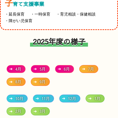
子
育て支援事業
延長保育
一時保育
育児相談・保健相談
障がい児保育
2025年度の様子
4月
5月
6月
7月
8月
9月
10月
11月
12月
1月
2月
3月