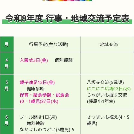
令和8年度 行事・地域交流予定表
月
行事予定(主な活動)
地域交流
4
入園式3日(金)
個別懇談
月
5
親子遠足15日(金)
八坂寺交流(5歳児)
月
健康診断
にこにこ広場13日(水)
保育・給食参観・試食会
じゃがいも掘り交流
(0・1歳児)27日(水)
(荏原小1年生)
6
プール開き1日(月)
さつまいも植え(4・5
月
歯科検診
歳児)
なかよしのつどい(5歳児) 5