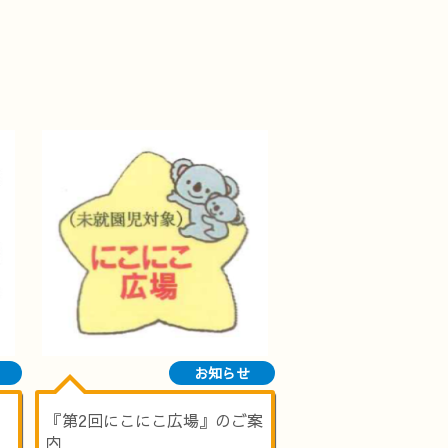
お知らせ
『第2回にこにこ広場』のご案
内