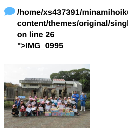
content/themes/original/single.php
on line
24
/home/xs437391/minamihoik
content/themes/original/sing
on line
26
">IMG_0995