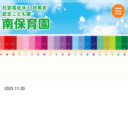
2023.11.20
/home/xs437391/minamihoikuen.com/public_html/wp-
content/themes/original/single.php on line
24
">
Warning
: Undefined array key 0 in
/home/xs437391/minamihoikuen.com/public_html/wp-
content/themes/original/single.php
on line
24
Warning
: Attempt to read property "cat_name" on null in
/home/xs437391/minamihoikuen.com/public_html/wp-