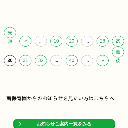
先
頭
«
...
10
20
...
28
29
最
30
31
32
...
40
...
»
後
南保育園からのお知らせを見たい方はこちらへ
お知らせご案内一覧をみる