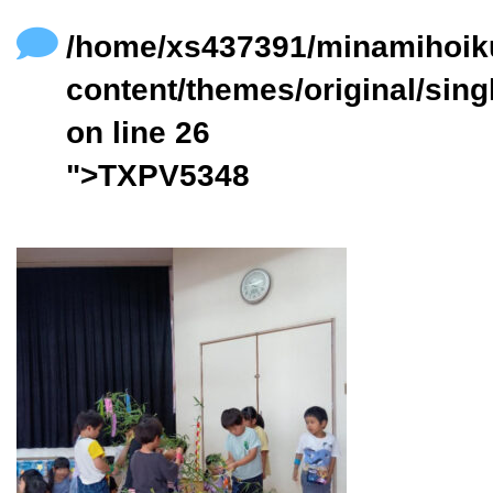
content/themes/original/single.php
on line
24
/home/xs437391/minamihoik
content/themes/original/sing
on line
26
">TXPV5348