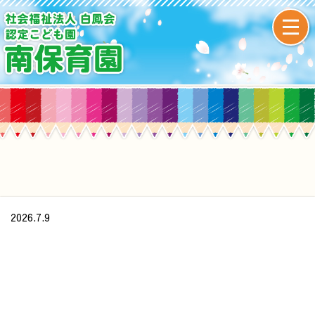
2026.7.9
/home/xs437391/minamihoikuen.com/public_html/wp-
content/themes/original/single.php on line
24
">
Warning
: Undefined array key 0 in
/home/xs437391/minamihoikuen.com/public_html/wp-
content/themes/original/single.php
on line
24
Warning
: Attempt to read property "cat_name" on null in
/home/xs437391/minamihoikuen.com/public_html/wp-