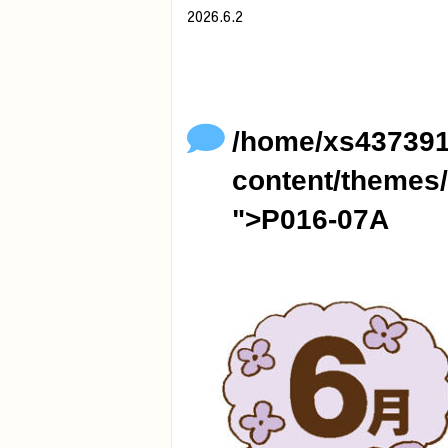
2026.6.2
/home/xs437391/minamihoikuen.com/p
">
Warning
: Undefined array key 0 in
/
Warning
: Attempt to read property "
content/themes/original/single.ph
/home/xs437391
content/themes/
">P016-07A