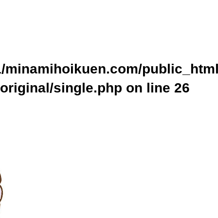
ublic_html/wp-content/themes/original/single.php on line
24
home/xs437391/minamihoikuen.com/public_html/wp-content/themes
cat_name" on null in
/home/xs437391/minamihoikuen.com/public_ht
p
on line
24
/minamihoikuen.com/public_html
original/single.php on line
26