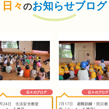
日々
お知らせブログ
の
日々のブログ
日々のブログ
7月24日 生活安全教室
7月17日 避難訓練・防災教
３・４・５歳児
室（３・４・５歳児）