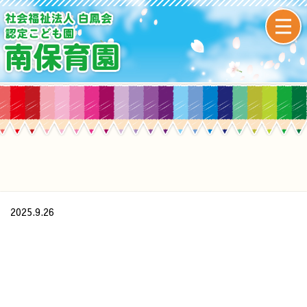
2025.9.26
/home/xs437391/minamihoikuen.com/public_html/wp-
content/themes/original/single.php on line
24
">
Warning
: Undefined array key 0 in
/home/xs437391/minamihoikuen.com/public_html/wp-
content/themes/original/single.php
on line
24
Warning
: Attempt to read property "cat_name" on null in
/home/xs437391/minamihoikuen.com/public_html/wp-