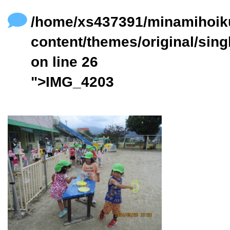
content/themes/original/single.php
on line
24
/home/xs437391/minamihoik
content/themes/original/sing
on line
26
">IMG_4203