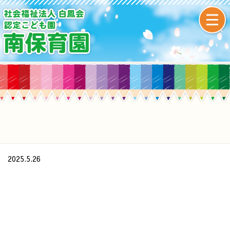
2025.5.26
/home/xs437391/minamihoikuen.com/public_html/wp-
content/themes/original/single.php on line
24
">
Warning
: Undefined array key 0 in
/home/xs437391/minamihoikuen.com/public_html/wp-
content/themes/original/single.php
on line
24
Warning
: Attempt to read property "cat_name" on null in
/home/xs437391/minamihoikuen.com/public_html/wp-