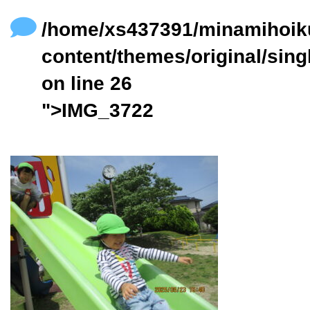
content/themes/original/single.php
on line
24
/home/xs437391/minamihoik
content/themes/original/sing
on line
26
">IMG_3722