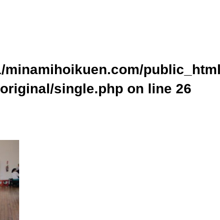
ublic_html/wp-content/themes/original/single.php on line
24
home/xs437391/minamihoikuen.com/public_html/wp-content/themes
cat_name" on null in
/home/xs437391/minamihoikuen.com/public_ht
p
on line
24
/minamihoikuen.com/public_html
original/single.php on line
26