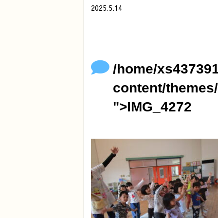
2025.5.14
/home/xs437391/minamihoikuen.com/p
">
Warning
: Undefined array key 0 in
/
Warning
: Attempt to read property "
content/themes/original/single.ph
/home/xs437391
content/themes/
">IMG_4272