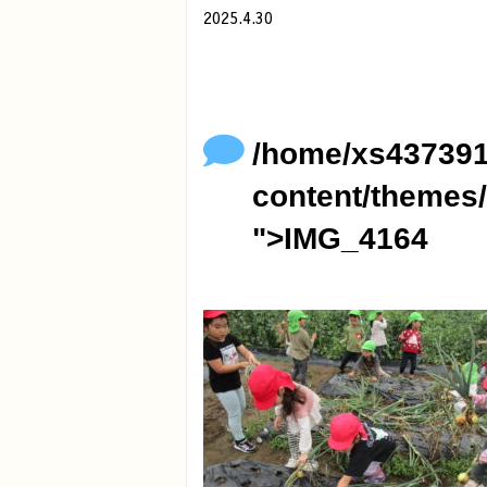
2025.4.30
/home/xs437391/minamihoikuen.com/p
">
Warning
: Undefined array key 0 in
/
Warning
: Attempt to read property "
content/themes/original/single.ph
/home/xs437391
content/themes/
">IMG_4164