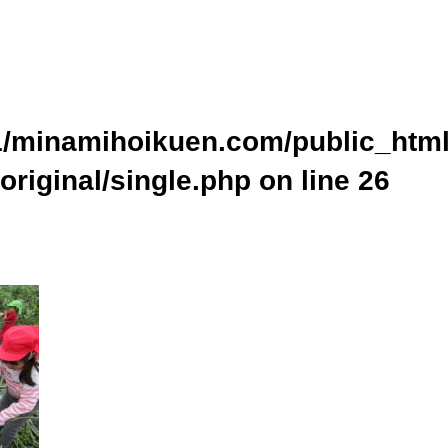
ublic_html/wp-content/themes/original/single.php on line
24
home/xs437391/minamihoikuen.com/public_html/wp-content/themes
cat_name" on null in
/home/xs437391/minamihoikuen.com/public_ht
p
on line
24
/minamihoikuen.com/public_html
original/single.php on line
26