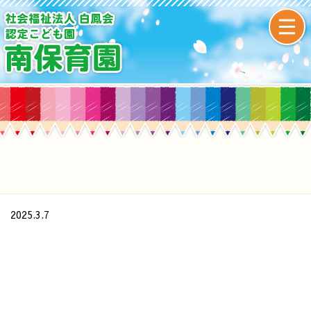
2025.3.7
/home/xs437391/minamihoikuen.com/public_html/wp-
content/themes/original/single.php on line
24
">
Warning
: Undefined array key 0 in
/home/xs437391/minamihoikuen.com/public_html/wp-
content/themes/original/single.php
on line
24
Warning
: Attempt to read property "cat_name" on null in
/home/xs437391/minamihoikuen.com/public_html/wp-