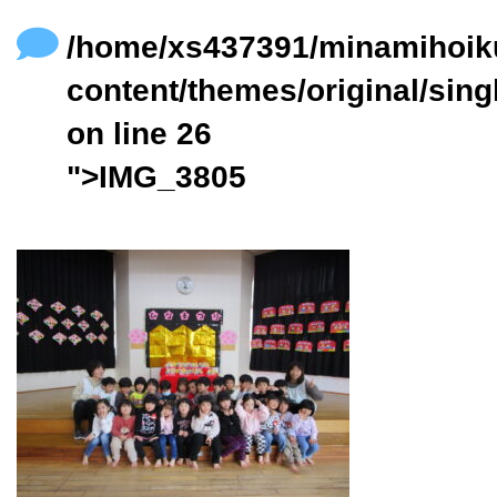
content/themes/original/single.php
on line
24
/home/xs437391/minamihoik
content/themes/original/sing
on line
26
">IMG_3805