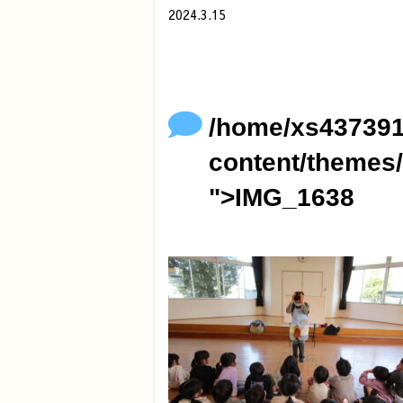
2024.3.15
/home/xs437391/minamihoikuen.com/p
">
Warning
: Undefined array key 0 in
/
Warning
: Attempt to read property "
content/themes/original/single.ph
/home/xs437391
content/themes/
">IMG_1638