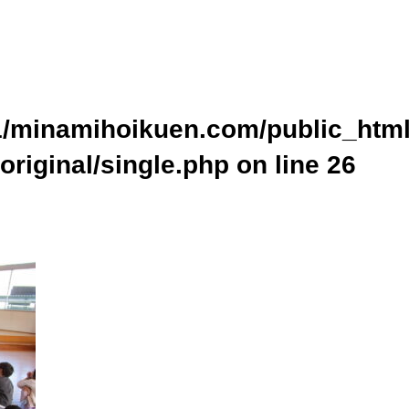
ublic_html/wp-content/themes/original/single.php on line
24
home/xs437391/minamihoikuen.com/public_html/wp-content/themes
cat_name" on null in
/home/xs437391/minamihoikuen.com/public_ht
p
on line
24
/minamihoikuen.com/public_html
original/single.php on line
26