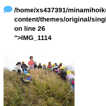
content/themes/original/single.php
on line
24
/home/xs437391/minamihoik
content/themes/original/sing
on line
26
">IMG_1114