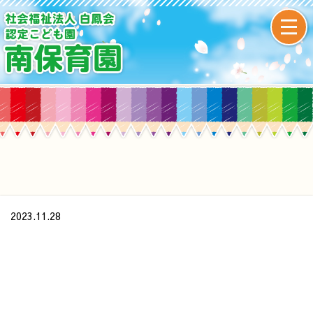
2023.11.28
/home/xs437391/minamihoikuen.com/public_html/wp-
content/themes/original/single.php on line
24
">
Warning
: Undefined array key 0 in
/home/xs437391/minamihoikuen.com/public_html/wp-
content/themes/original/single.php
on line
24
Warning
: Attempt to read property "cat_name" on null in
/home/xs437391/minamihoikuen.com/public_html/wp-