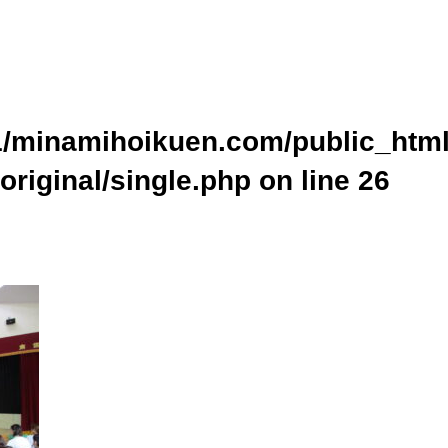
ublic_html/wp-content/themes/original/single.php on line
24
home/xs437391/minamihoikuen.com/public_html/wp-content/themes
cat_name" on null in
/home/xs437391/minamihoikuen.com/public_ht
p
on line
24
/minamihoikuen.com/public_html
original/single.php on line
26