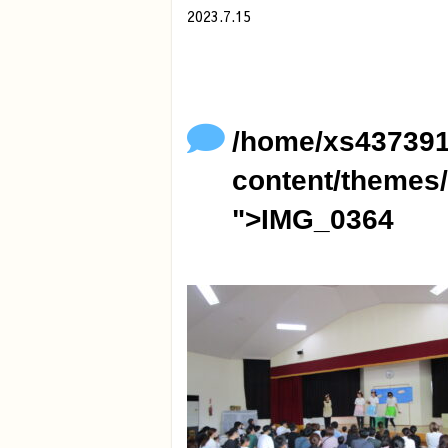
2023.7.15
/home/xs437391/minamihoikuen.com/p
">
Warning
: Undefined array key 0 in
/
Warning
: Attempt to read property "
content/themes/original/single.ph
/home/xs437391
content/themes/
">IMG_0364