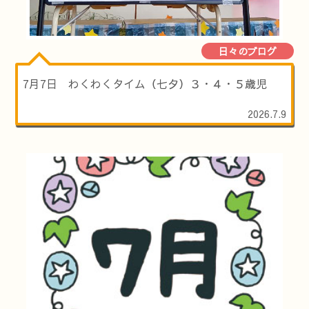
日々のブログ
7月7日 わくわくタイム（七夕）３・４・５歳児
2026.7.9