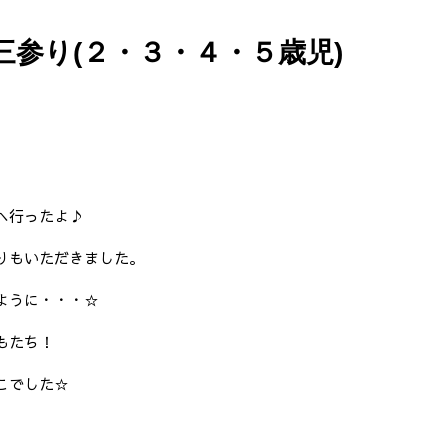
五三参り(２・３・４・５歳児)
。
、
へ行ったよ♪
りもいただきました。
ように・・・☆
もたち！
こでした☆