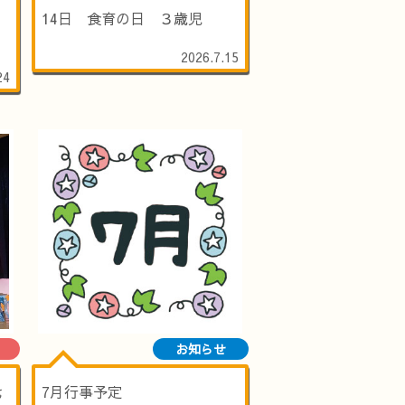
14日 食育の日 ３歳児
2026.7.15
24
お知らせ
七
7月行事予定