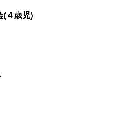
(４歳児)
り